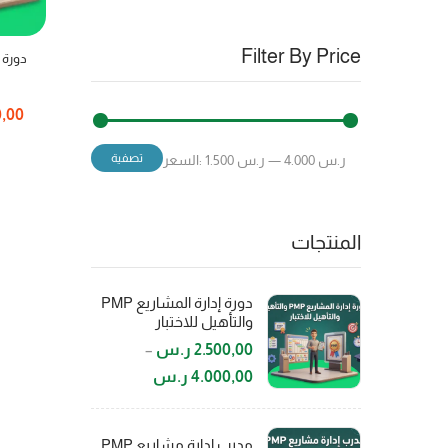
Filter By Price
دورة إدارة 
0,00
تصفية
4.000 ر.س
—
1.500 ر.س
السعر:
المنتجات
دورة إدارة المشاريع PMP
والتأهيل للاختبار
2.500,00
ر.س
–
4.000,00
ر.س
مدرب إدارة مشاريع PMP