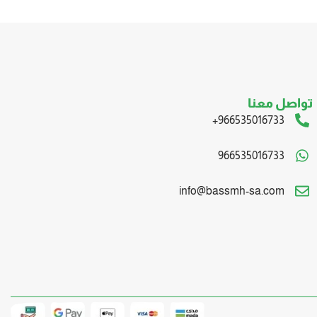
تواصل معنا
966535016733+
966535016733
info@bassmh-sa.com