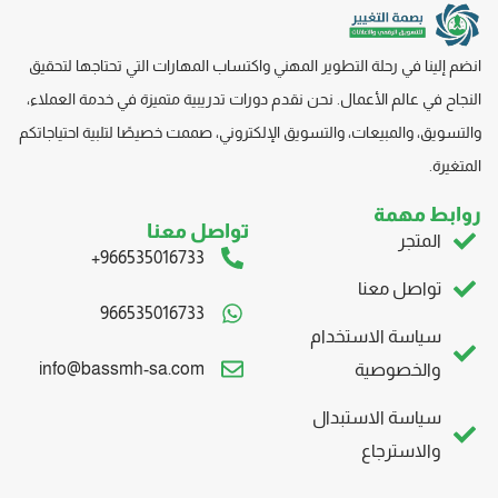
انضم إلينا في رحلة التطوير المهني واكتساب المهارات التي تحتاجها لتحقيق
النجاح في عالم الأعمال. نحن نقدم دورات تدريبية متميزة في خدمة العملاء،
والتسويق، والمبيعات، والتسويق
الإلكتروني، صممت
خصيصًا لتلبية احتياجاتكم
المتغيرة.
روابط مهمة
تواصل معنا
المتجر
966535016733+
تواصل معنا
966535016733
سياسة الاستخدام
info@bassmh-sa.com
والخصوصية
سياسة الاستبدال
والاسترجاع