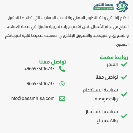
انضم إلينا في رحلة التطوير المهني واكتساب المهارات التي تحتاجها لتحقيق
النجاح في عالم الأعمال. نحن نقدم دورات تدريبية متميزة في خدمة العملاء،
والتسويق، والمبيعات، والتسويق
الإلكتروني، صممت
خصيصًا لتلبية احتياجاتكم
المتغيرة.
روابط مهمة
تواصل معنا
المتجر
966535016733+
تواصل معنا
966535016733
سياسة الاستخدام
info@bassmh-sa.com
والخصوصية
سياسة الاستبدال
والاسترجاع